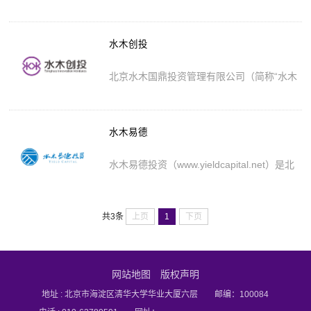
“荷塘创投”）始建于2001年3月。作为清华
大学创新体系的组成部分、科技成果转化的
助推器以及技术转移研究院的投资平台管理
公司，荷塘创投依托清华大学的丰富资源，
水木创投
长期专注于对初创期和成长期的高科技、高
成长企业投资，是一个具有硬科技早期投资
能力和经验的创业投资基金管理机构。投资
北京水木国鼎投资管理有限公司（简称“水木
管理团队中，具有10年以上创业投资或相关
创投”）创立于2012年7月，系北京清华工业
管理经验的成员有多人，管理团队已投资超
开发研究院（简称“工研院”）下设的科技成
过120个项目。荷...
果产业化专业投资管理平台，重点投资于初
创期和成长期的具有核心竞争力的高科技、
水木易德
高成长企业，通过市场化运作和专业化管理
推动重大科技创新成果转化。自成立以来，
水木创投依托清华大学的科研实力与人才优
水木易德投资（www.yieldcapital.net）是北
势以及工研院的平台优势，凭借严谨的投资
京清华工业开发研究院下属的风险投资机
态度、专业的投资理念及持续的创新精神，
构，秉持“深度孵化”+“精准投资”的投资理
聚焦于医疗健...
念，基于对产业趋势和市场需求的深刻理
解，水木易德制定了系统的行业孵化方向及
共3条
上页
1
下页
投资策略，形成战略控制下的产业链与生态
圈。水木易德聚焦于具有明确客户价值驱
动、应用场景支撑的创新科技产品，精确把
控项目公司在实现产品价值、企业价值与资
网站地图
版权声明
本价值每个阶段的核心要素，提升科技创新
企业成功率，实现投...
地址 : 北京市海淀区清华大学华业大厦六层 邮编：100084